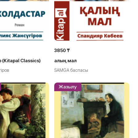
3850 ₸
Kitapal Classics)
Қалың мал
іров
SAMGA баспасы
Жазылу