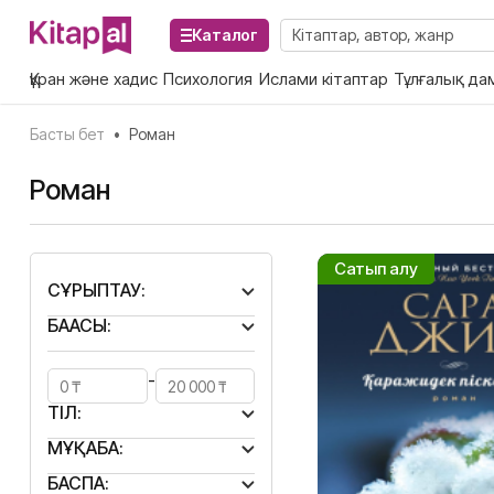
Каталог
Құран және хадис
Психология
Ислами кітаптар
Тұлғалық да
Басты бет
•
Роман
Роман
Сатып алу
СҰРЫПТАУ:
БАҒАСЫ:
-
ТІЛ:
МҰҚАБА:
БАСПА: