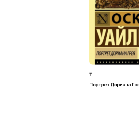
₸
Портрет Дориана Гр