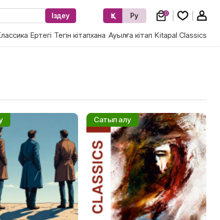
0
Іздеу
Қз
Ру
Классика
Ертегі
Тегін кітапхана
Ауылға кітап
Kitapal Classics
у
Сатып алу