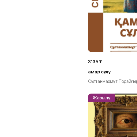
3135 ₸
Қамар сұлу
Сұлтанмахмұт Торайғы
Жазылу