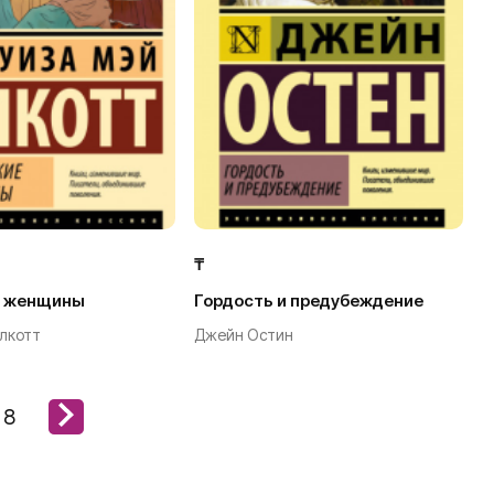
₸
е женщины
Гордость и предубеждение
лкотт
Джейн Остин
8