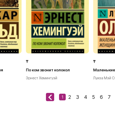
₸
₸
ея
По ком звонит колокол
Маленьки
Эрнест Хемингуэй
Луиза Мэй О
2
3
4
5
6
7
1