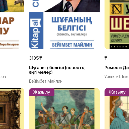
3135 ₸
₸
Шұғаның белгісі (повесть,
Ромео и Д
әңгімелер)
ров
Уильям Шек
Бейімбет Майлин
Жазылу
Жазылу