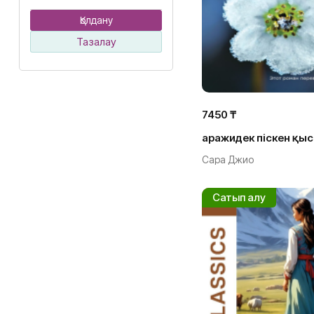
Қолдану
Тазалау
7450 ₸
Қаражидек піскен қыс
Сара Джио
Сатып алу