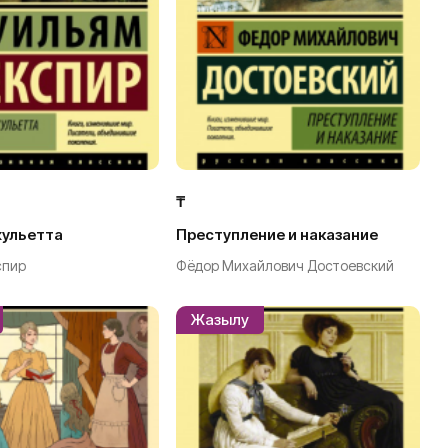
₸
жульетта
Преступление и наказание
спир
Фёдор Михайлович Достоевский
Жазылу