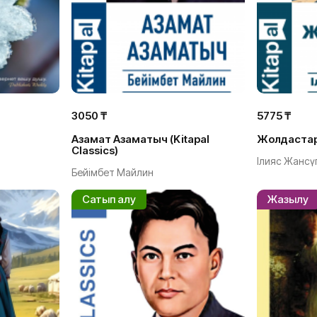
3050 ₸
5775 ₸
Азамат Азаматыч (Kitapal
Жолдастар (
Classics)
Ілияс Жансүг
Бейімбет Майлин
Сатып алу
Жазылу