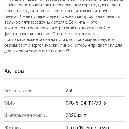
с лишнем лет она жила в переделанном гараже, одевалась в
секонд-хенде и не могла себе позволить вылечить зубы.
Сейчас Джен путешествует по всему миру, останавливаясь
только в пятизвездочных отелях. Ее книга — это
квинтэссенция методик и стратегий по перенастройке
финансового мышления. Она не только снимает
психологические блоки на пути к достойному доходу, но и
отвешивает энергетический пинок, который придает сил для
достижения самых смелых целей.
Ақпарат
Беттер саны
256
ISBN:
978-5-04-111779-5
Шығарылған жылы:
2020жыл
Жеткізу:
3-тен 14 күнге дейін