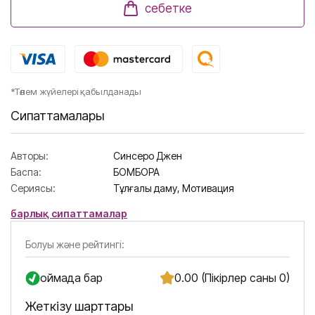
себетке
*Төлем жүйелері қабылданады
Сипаттамалары
Авторы:
Синсеро Джен
Баспа:
БОМБОРА
Сериясы:
Тұлғалық даму,
Мотивация
барлық сипаттамалар
Болуы және рейтингі:
Қоймада бар
0.00 (Пікірлер саны 0)
Жеткізу шарттары