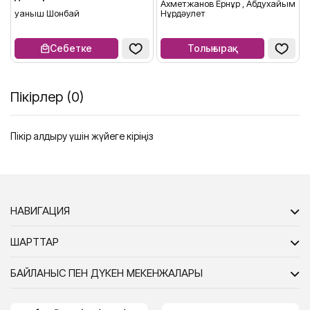
Ахметжанов Ернұр , Абдухайым
Қуаныш Шонбай
Нұрдәулет
Себетке
Толығырақ
Пікірлер (0)
Пікір қалдыру үшін жүйеге кіріңіз
НАВИГАЦИЯ
ШАРТТАР
БАЙЛАНЫС ПЕН ДҮКЕН МЕКЕНЖАЛАРЫ