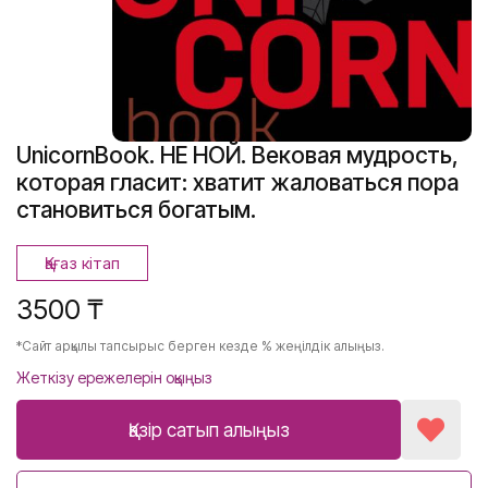
UnicornBook. НЕ НОЙ. Вековая мудрость,
которая гласит: хватит жаловаться пора
становиться богатым.
Қағаз кітап
3500 ₸
*Сайт арқылы тапсырыс берген кезде % жеңілдік алыңыз.
Жеткізу ережелерін оқыңыз
Қазір сатып алыңыз