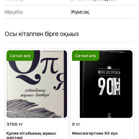
Мұқаба:
Жұмсақ
Осы кітаппен бірге оқыңыз
Сатып алу
Сатып алу
3700 тг
0 тг
Құпия кітабының жұмыс
Мені өзгерткен 90 күн
дәптері