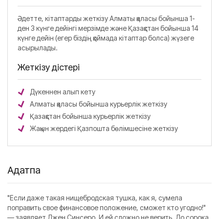
Әдетте, кітаптарды жеткізу Алматы қаласы бойынша 1-
ден 3 күнге дейінгі мерзімде және Қазақстан бойынша 14
күнге дейін (егер біздің қоймада кітаптар болса) жүзеге
асырылады.
Жеткізу әдістері
Дүкеннен алып кету
Алматы қаласы бойынша курьерлік жеткізу
Қазақстан бойынша курьерлік жеткізу
Жақын жердегі Қазпошта бөлімшесіне жеткізу
Аңдатпа
"Если даже такая нищебродская тушка, как я, сумела
поправить свое финансовое положение, сможет кто угодно!"
— заявляет Джен Синсеро
.
И ей сложно не верить. До сорока