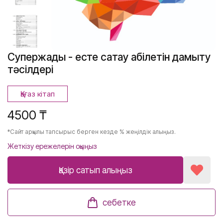
Супержады - есте сақтау қабілетін дамыту
тәсілдері
Қағаз кітап
4500 ₸
*Сайт арқылы тапсырыс берген кезде % жеңілдік алыңыз.
Жеткізу ережелерін оқыңыз
Қазір сатып алыңыз
себетке