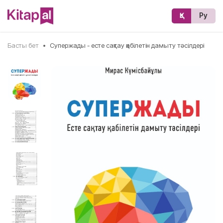
Қз
Ру
Басты бет
•
Супержады - есте сақтау қабілетін дамыту тәсілдері