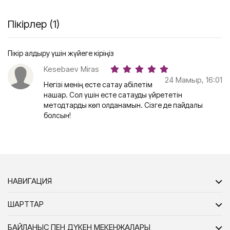
Пікірлер (1)
Пікір қалдыру үшін жүйеге кіріңіз
Kesebaev Miras
24 Мамыр, 16:01
Негізі менің есте сақтау қабілетім
нашар. Сол үшін есте сақтауды үйрететін
методтарды көп қолданамын. Сізге де пайдалы
болсын!
НАВИГАЦИЯ
ШАРТТАР
БАЙЛАНЫС ПЕН ДҮКЕН МЕКЕНЖАЛАРЫ