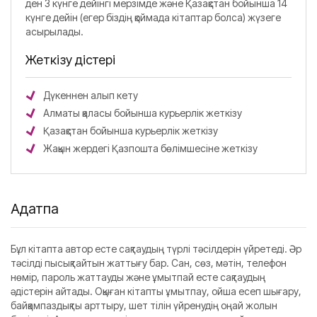
ден 3 күнге дейінгі мерзімде және Қазақстан бойынша 14
күнге дейін (егер біздің қоймада кітаптар болса) жүзеге
асырылады.
Жеткізу әдістері
Дүкеннен алып кету
Алматы қаласы бойынша курьерлік жеткізу
Қазақстан бойынша курьерлік жеткізу
Жақын жердегі Қазпошта бөлімшесіне жеткізу
Аңдатпа
Бұл кітапта автор есте сақтаудың түрлі тәсілдерін үйретеді. Әр
тәсілді пысықтайтын жаттығу бар. Сан, сөз, мәтін, телефон
нөмір, пароль жаттауды және ұмытпай есте сақтаудың
әдістерін айтады. Оқыған кітапты ұмытпау, ойша есеп шығару,
байқампаздықты арттыру, шет тілін үйренудің оңай жолын