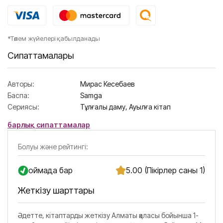
*Төлем жүйелері қабылданады
Сипаттамалары
Авторы:
Мирас Кесебаев
Баспа:
Samga
Сериясы:
Тұлғалық даму,
Ауылға кітап
барлық сипаттамалар
Болуы және рейтингі:
Қоймада бар
5.00 (Пікірлер саны 1)
Жеткізу шарттары
Әдетте, кітаптарды жеткізу Алматы қаласы бойынша 1-