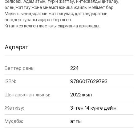
бөліседі. Адам атын, түрін жаттау, интервалды қайталау,
өлең жаттау және мнемотехника жайлы мәлімет бар.
Миды шынықтыратын жаттығулар, қуаттандыратын
өнімдер туралы ақпарат берілген.
Кітап кез келген жастағы оқырманға арналады.
Ақпарат
Беттер саны
224
ISBN:
9786017629793
Шығарылған жылы:
2022жыл
Жеткізу:
3-тен 14 күнге дейін
Мұқаба:
Қатты