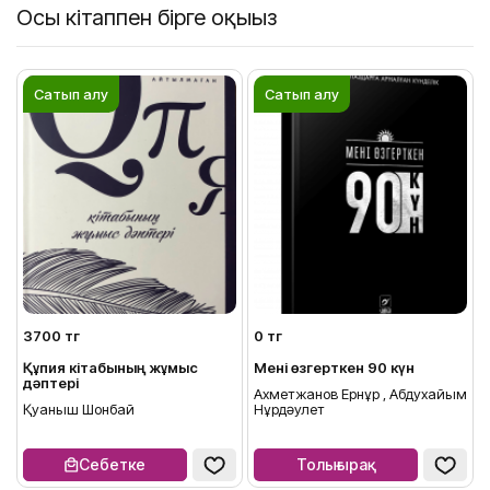
Осы кітаппен бірге оқыңыз
Сатып алу
Сатып алу
3700 тг
0 тг
Құпия кітабының жұмыс
Мені өзгерткен 90 күн
дәптері
Ахметжанов Ернұр , Абдухайым
Қуаныш Шонбай
Нұрдәулет
Себетке
Толығырақ