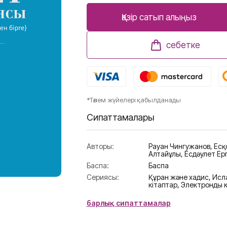
Қазір сатып алыңыз
себетке
*Төлем жүйелері қабылданады
Сипаттамалары
Авторы:
Рауан Чингужанов
,
Есқ
Алтайұлы
,
Есдәулет Ер
Баспа:
Баспа
Сериясы:
Құран және хадис,
Исл
кітаптар,
Электронды к
барлық сипаттамалар