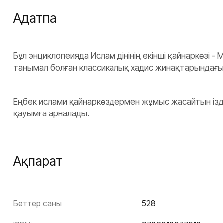
Аңдатпа
Бұл энциклопеияда Ислам дінінің екінші қайнаркөзі 
танымал болған классикалық хадис жинақтарындағы 
Еңбек ислами қайнаркөздермен жұмыс жасайтын із
қауымға арналады.
Ақпарат
Беттер саны
528