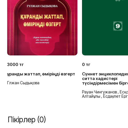
3000 тг
0 тг
Құранды жаттап, өміріңді өзгерт
Сүннет энциклопеди
ситта хадистері
Гүлжан Сыдықова
түсіндірмесімен бірге
Рауан Чингужанов , Есқ
Алтайұлы , Есдәулет Ерг
Пікірлер (0)