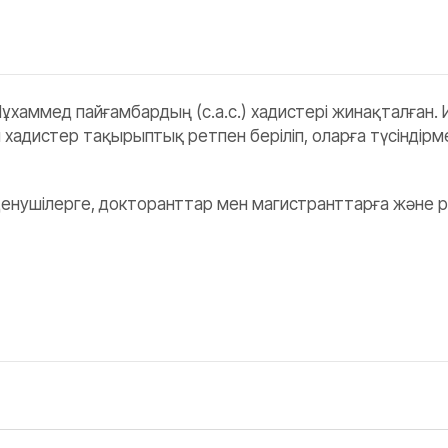
- Мұхаммед пайғамбардың (с.а.с.) хадистері жинақталған
хадистер тақырыптық ретпен беріліп, оларға түсіндірм
денушілерге, докторанттар мен магистранттарға және