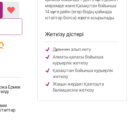
мерзімде және Қазақстан бойынша
14 күнге дейін (егер біздің қоймада
кітаптар болса) жүзеге асырылады.
Жеткізу әдістері
Дүкеннен алып кету
Алматы қаласы бойынша
курьерлік жеткізу
Қазақстан бойынша курьерлік
жеткізу
Жақын жердегі Қазпошта
ожа Ермек
бөлімшесіне жеткізу
гелді
ами
ітаптар