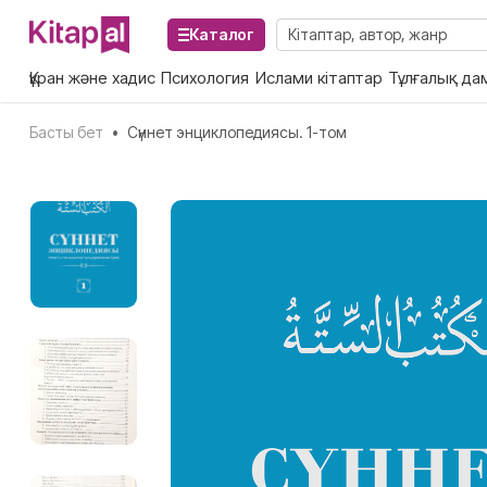
Каталог
Құран және хадис
Психология
Ислами кітаптар
Тұлғалық да
Басты бет
•
Сүннет энциклопедиясы. 1-том