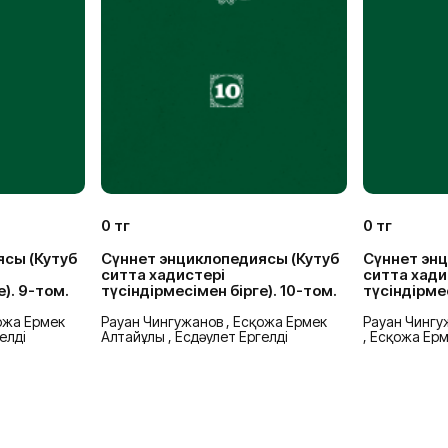
0 тг
0 тг
ясы (Кутуб
Сүннет энциклопедиясы (Кутуб
Сүннет энц
ситта хадистері
ситта хади
). 9-том.
түсіндірмесімен бірге). 10-том.
түсіндірмес
ожа Ермек
Рауан Чингужанов , Есқожа Ермек
Рауан Чингуж
елді
Алтайұлы , Есдәулет Ергелді
, Есқожа Ер