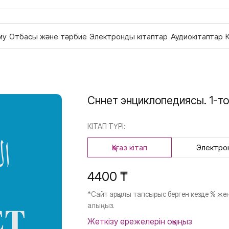
му
Отбасы және тәрбие
Электронды кітаптар
Аудиокітаптар
Сүннет энциклопедиясы. 1-т
КІТАП ТҮРІ:
Қағаз кітап
Электро
4400 ₸
*Сайт арқылы тапсырыс берген кезде % жең
алыңыз.
Жеткізу ережелерін оқыңыз