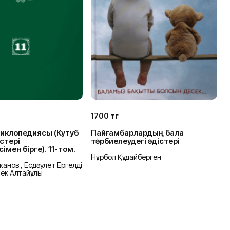
1700 тг
2
иклопедиясы (Кутуб
Пайғамбарлардың бала
Р
стері
тәрбиелеудегі әдістері
о
імен бірге). 11-том.
Нұрбол Құдайберген
М
анов , Есдәулет Ергелді
мек Алтайұлы