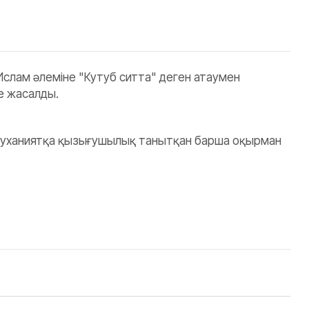
. Ислам әлеміне "Кутуб ситта" деген атаумен
е жасалды.
 руханиятқа қызығушылық танытқан барша оқырман