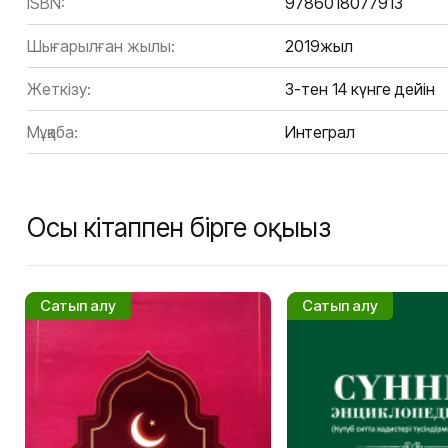
ISBN:
9786018077913
Шығарылған жылы:
2019жыл
Жеткізу:
3-тен 14 күнге дейін
Мұқаба:
Интеграл
Осы кітаппен бірге оқыңыз
Сатып алу
Сатып алу