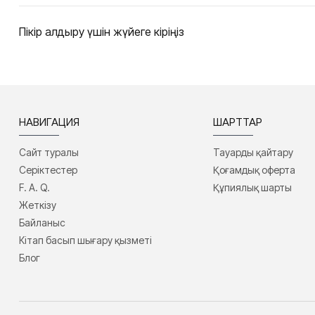
Пікір қалдыру үшін жүйеге кіріңіз
НАВИГАЦИЯ
ШАРТТАР
Сайт туралы
Тауарды қайтару
Серіктестер
Қоғамдық оферта
F. A. Q.
Құпиялық шарты
Жеткізу
Байланыс
Кітап басып шығару қызметі
Блог