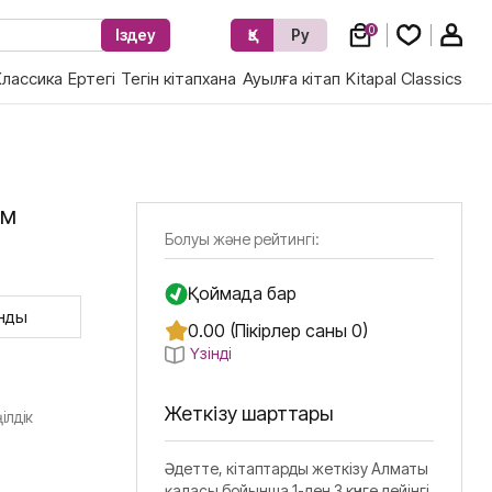
0
Іздеу
Қз
Ру
Классика
Ертегі
Тегін кітапхана
Ауылға кітап
Kitapal Classics
ом
Болуы және рейтингі:
Қоймада бар
нды
0.00 (Пікірлер саны 0)
Үзінді
Жеткізу шарттары
ілдік
Әдетте, кітаптарды жеткізу Алматы
қаласы бойынша 1-ден 3 күнге дейінгі