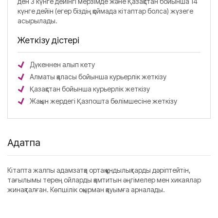
ден 3 күнге дейінгі мерзімде және Қазақстан бойынша 14
күнге дейін (егер біздің қоймада кітаптар болса) жүзеге
асырылады.
Жеткізу әдістері
Дүкеннен алып кету
Алматы қаласы бойынша курьерлік жеткізу
Қазақстан бойынша курьерлік жеткізу
Жақын жердегі Қазпошта бөлімшесіне жеткізу
Аңдатпа
Кітапта жалпы адамзатқа ортақ құндылықтарды дәріптейтін,
тағылымы терең ойларды қамтитын әңгімелер мен хикаялар
жинақталған. Көпшілік оқырман қауымға арналады.