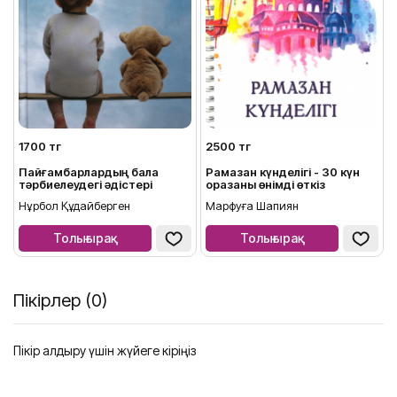
1700 тг
2500 тг
Пайғамбарлардың бала
Рамазан күнделігі - 30 күн
тәрбиелеудегі әдістері
оразаны өнімді өткіз
Нұрбол Құдайберген
Марфуға Шапиян
Толығырақ
Толығырақ
Пікірлер (0)
Пікір қалдыру үшін жүйеге кіріңіз