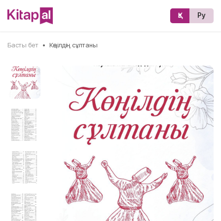
Қз
Ру
Басты бет
•
Көңілдің сұлтаны