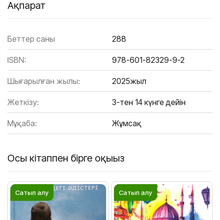
Ақпарат
Беттер саны
288
ISBN:
978-601-82329-9-2
Шығарылған жылы:
2025жыл
Жеткізу:
3-тен 14 күнге дейін
Мұқаба:
Жұмсақ
Осы кітаппен бірге оқыңыз
Сатып алу
Сатып алу