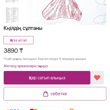
Көңілдің сұлтаны
Қағаз кітап
3890 ₸
*Сайт арқылы тапсырыс берген кезде % жеңілдік алыңыз.
Жеткізу ережелерін оқыңыз
Қазір сатып алыңыз
себетке