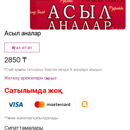
Асыл аналар
Қағаз кітап
2850 ₸
*Сайт арқылы тапсырыс берген кезде % жеңілдік алыңыз.
Жеткізу ережелерін оқыңыз
Сатылымда жоқ
*Төлем жүйелері қабылданады
Сипаттамалары