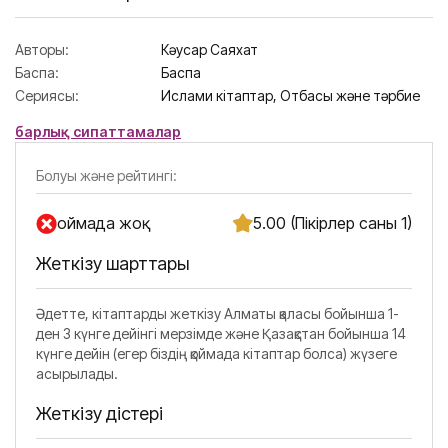
Авторы:
Кәусар Саяхат
Баспа:
Баспа
Сериясы:
Ислами кітаптар,
Отбасы және тәрбие
барлық сипаттамалар
Болуы және рейтингі:
Қоймада жоқ
5.00 (Пікірлер саны 1)
Жеткізу шарттары
Әдетте, кітаптарды жеткізу Алматы қаласы бойынша 1-
ден 3 күнге дейінгі мерзімде және Қазақстан бойынша 14
күнге дейін (егер біздің қоймада кітаптар болса) жүзеге
асырылады.
Жеткізу әдістері