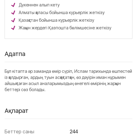
Дүкеннен алып кету
Алматы қаласы бойынша курьерлік жеткізу
Қазақстан бойынша курьерлік жеткізу
Жақын жердегі Қазпошта бөлімшесіне жеткізу
Аңдатпа
Бұл кітапта әр заманда өмір сүріп, Ислам тарихында өшпестей
із қалдырған, ардың туын асқақтатқан, өз дәуірін иман нұрымен
айшықтаған асыл аналарымыздың өнегелі өмірінің жарқын
беттері сөз болады.
Ақпарат
Беттер саны
244