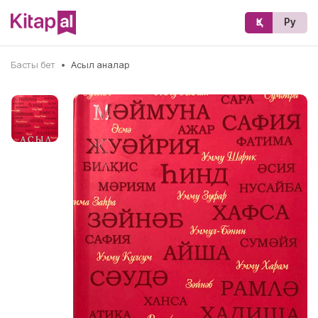
Қз
Ру
Басты бет
•
Асыл аналар