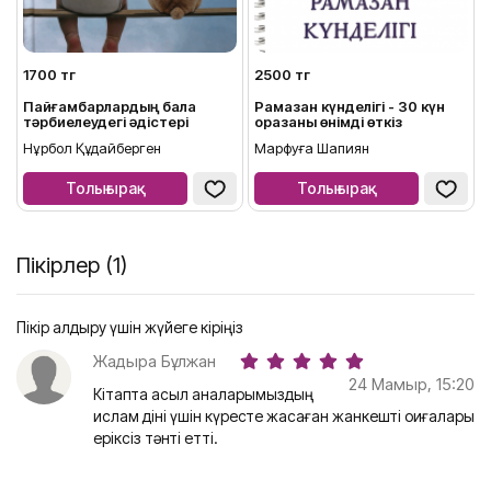
1700 тг
2500 тг
Пайғамбарлардың бала
Рамазан күнделігі - 30 күн
тәрбиелеудегі әдістері
оразаны өнімді өткіз
Нұрбол Құдайберген
Марфуға Шапиян
Толығырақ
Толығырақ
Пікірлер (1)
Пікір қалдыру үшін жүйеге кіріңіз
Жадыра Бұлжан
24 Мамыр, 15:20
Кітапта асыл аналарымыздың
ислам діні үшін күресте жасаған жанкешті оқиғалары
еріксіз тәнті етті.