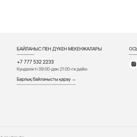
БАЙЛАНЫС ПЕН ДҮКЕН МЕКЕНЖАЛАРЫ
ҚО
+7 777 532 2233
Күнделікті 09:00-ден 21:00-ге дейін
Барлық байланысты қарау →
ыға жылжыту