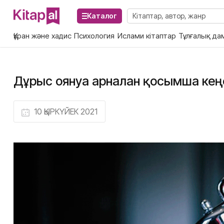
Каталог
Құран және хадис
Психология
Ислами кітаптар
Тұлғалық да
Дұрыс оянуға арналған қосымша ке
10 ҚЫРКҮЙЕК 2021