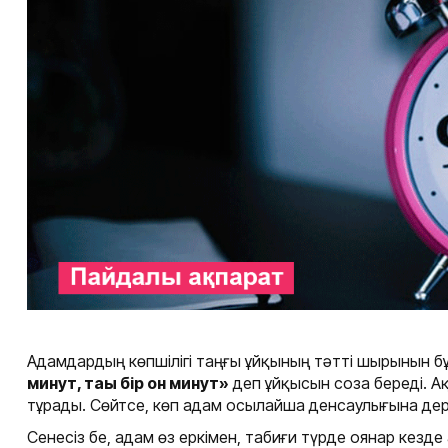
Адамдардың көпшілігі таңғы ұйқының тәтті шырынын б
минут, тағы бір он минут»
деп ұйқысын соза береді. Ақ
тұрады. Сөйтсе, көп адам осылайша денсаулығына дер
Сенесіз бе, адам өз еркімен, табиғи түрде оянар кезд