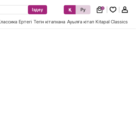
0
Іздеу
Қз
Ру
Классика
Ертегі
Тегін кітапхана
Ауылға кітап
Kitapal Classics