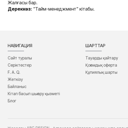
Жалғасы бар.
Дереккөз:
"Тайм-менеджмент" кітабы.
НАВИГАЦИЯ
ШАРТТАР
Сайт туралы
Тауарды қайтару
Серіктестер
Қоғамдық оферта
F. A. Q.
Құпиялық шарты
Жеткізу
Байланыс
Кітап басып шығару қызметі
Блог
Жасалды
- Астанада сайттарды жасау және алд