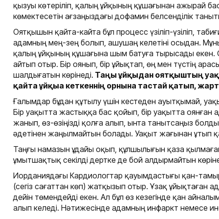
қызуы көтеріліп, қалың ұйқының құшағынан ажырай баст
көмектесетін ағзаңыздағы дофамин белсенділік таныт
Оятқышын қайта-кайта бұл процесс үзіліп-үзіліп, табиғ
адамның мең-зең болып, ашушаң келетіні осыдан. Мұн
қалың ұйқының құшағына шым батуға тырысады екен. С
айтып отыр. Бір оянып, бір ұйықтап, өң мен түстің ар
шалдығатын көрінеді.
Таңғы ұйқыдан оятқыштың уақы
қайта ұйқыға кеткеннің орнына тастай қатып, жар
Ғалымдар бұдан құтылу үшін кестеден ауытқымай, уақ
Бір уақытта жастыққа бас қойып, бір уақытта оянған ада
жанып, өз-өзіңізді қолға алып, ынта танытсаңыз болды:
әдетінен жаңылмайтын болады. Уақыт жағынан ұтып қ
Таңғы намазын ұдайы оқып, құлшылығын қаза қылмаға
ұмытшақтық секілді дертке де бой алдырмайтын көрі
Иорданиядағы Кардиологтар қауымдастығы қан-тамыр а
(сегіз сағаттан көп) жатқызып отыр. Ұзақ ұйықтаған 
дейін төмендейді екен. Ал бұл өз кезегінде қан айналым
алып келеді. Нәтижесінде адамның инфаркт немесе ин