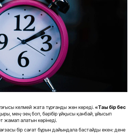
ұзғысы келмей жата тұрғанды жөн көреді.
«Тағы бір бес
ыры, мең-зең боп, бәрібір ұйқысы қанбай, ұйысып
т жамап алатын көрінеді.
е ағзасы бір сағат бұрын дайындала бастайды екен: дене