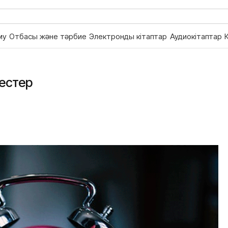
му
Отбасы және тәрбие
Электронды кітаптар
Аудиокітаптар
ңестер