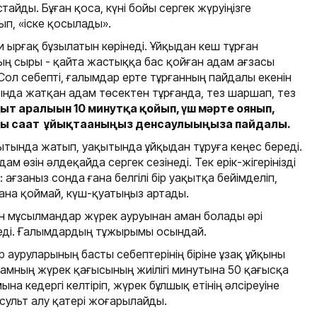
айды. Бұған қоса, күні бойы сергек жүруіңізге
ып, «іске қосылады».
и ырғақ бұзылатын көрінеді. Ұйқыдан кеш тұрған
ың сыры - қайта жастыққа бас қойған адам ағзасы
ол себепті, ғалымдар ерте тұрғанның пайдалы екенін
асында жатқан адам төсектен тұрғанда, тез шаршап, тез
т аралығын 10 минутқа қойып, үш мәрте оянып,
ты сағат ұйықтағаныңыз денсаулығыңызға пайдалы.
ытында жатып, уақытында ұйқыдан тұруға кеңес береді.
м өзін әлдеқайда сергек сезінеді. Тек ерік-жігерінізді
 ағзаныз сонда ғана белгілі бір уақытқа бейімделіп,
ана қоймай, күш-қуатыңыз артады.
н мұсылмандар жүрек ауруынан аман болады әрі
неді. Ғалымдардың тұжырымы осындай.
уруларының басты себептерінің біріне ұзақ ұйқыны
адамның жүрек қағысының жиілігі минутына 50 қағысқа
ына кедергі келтіріп, жүрек бұлшық етінің әлсіреуіне
сульт алу қатері жоғарылайды.